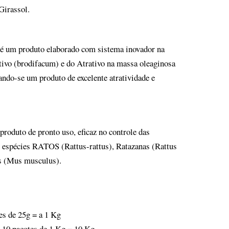
Girassol.
m produto elaborado com sistema inovador na
ivo (brodifacum) e do Atrativo na massa oleaginosa
ando-se um produto de excelente atratividade e
uto de pronto uso, eficaz no controle das
s espécies RATOS (Rattus-rattus), Ratazanas (Rattus
 (Mus musculus).
es de 25g = a 1 Kg
 10 pacotes de 1 Kg = 10 Kg