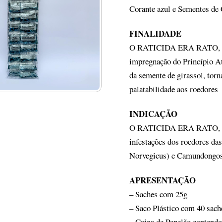
Corante azul e Sementes de 
FINALIDADE
O RATICIDA ERA RATO, é u
impregnação do Princípio At
da semente de girassol, torn
palatabilidade aos roedores
INDICAÇÃO
O RATICIDA ERA RATO, prod
infestações dos roedores da
Norvegicus) e Camundongos
APRESENTAÇÃO
– Saches com 25g
– Saco Plástico com 40 sach
– Caixa de Papelão contendo