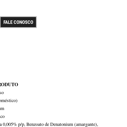
FALE CONOSCO
PRODUTO
so
oméstico)
cum
ico
 0,005% p/p, Benzoato de Denatonium (amargante),